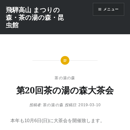
コ
飛騨高山 まつりの
メニュー
ン
森・茶の湯の森・昆
テ
虫館
ン
ツ
へ
ス
キ
ッ
プ
茶の湯の森
第20回茶の湯の森大茶会
投稿者:
茶の湯の森
投稿日:
2019-03-10
本年も10月6日(日)に大茶会を開催致します。