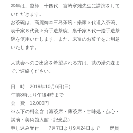
本年は、釜師 十四代 宮崎寒雉先生に講演をして
いただきます。
お茶碗は、高麗御本三島茶碗・樂家３代道入茶碗、
表千家６代覚々斉手造茶碗、裏千家８代一燈手造茶
碗を使用いたします。また、末富のお菓子をご用意
いたします。
大茶会へのご出席を希望される方は、茶の湯の森ま
でご連絡ください。
日 時 2019年10月6日(日)
午前8時より午後4時まで
会 費 12,000円
※以下の料金含（濃茶席・薄茶席・甘味処・点心・
講演・美術館入館・記念品）
申し込み受付 7月7日より9月24日まで 定員