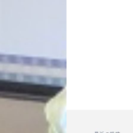
投
稿
ナ
ビ
ゲ
ー
シ
ョ
ン