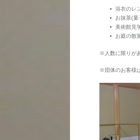
浴衣のレ
お抹茶(菓
美術館見
お庭の散
※人数に限りが
※団体のお客様