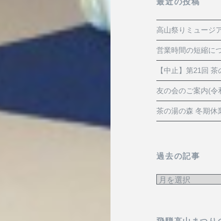
最近の投稿
高山祭りミュージ
営業時間の短縮に
【中止】第21回 茶
友の会のご案内(令和
茶の湯の森 冬期休
過去の記事
過
去
の
記
飛騨高山まつり