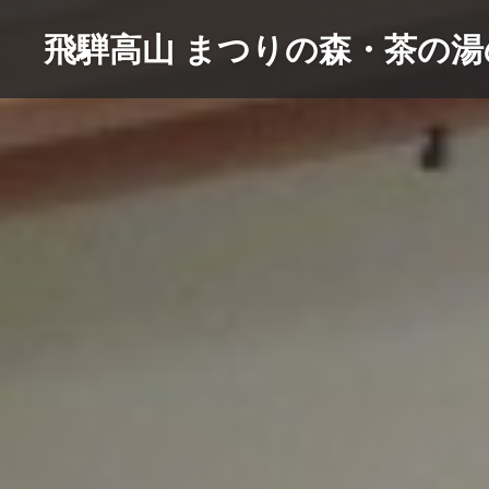
コ
飛騨高山 まつりの森・茶の
ン
テ
ン
ツ
へ
ス
キ
ッ
プ