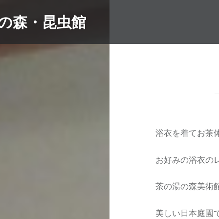
湯の森・昆虫館
浴衣を着てお茶
お好みの浴衣の
茶の湯の森美術
美しい日本庭園