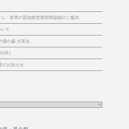
アム・世界の昆虫館営業時間短縮のご案内
ついて
の湯の森 大茶会
2年)
業のお知らせ
の森・昆虫館