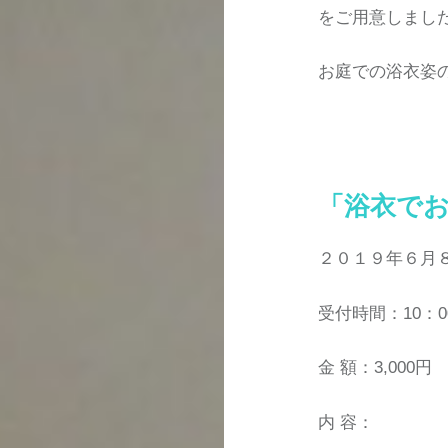
をご用意しまし
お庭での浴衣姿
「浴衣で
２０１９年６月
受付時間：10：0
金 額：3,000円
内 容：