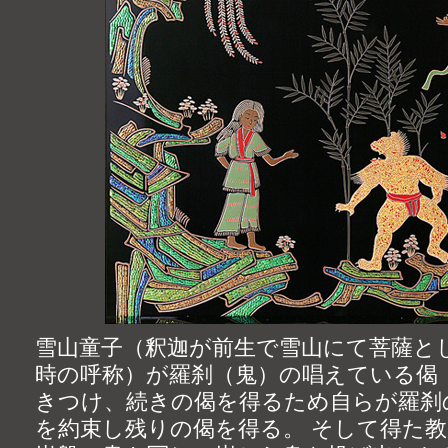
雪山童子（釈迦が前生で雪山にて菩薩と
時の呼称）が羅刹（鬼）の唱えている偈
きつけ、続きの偈を得るため自らが羅刹
を約束し残りの偈を得る。 そして得た