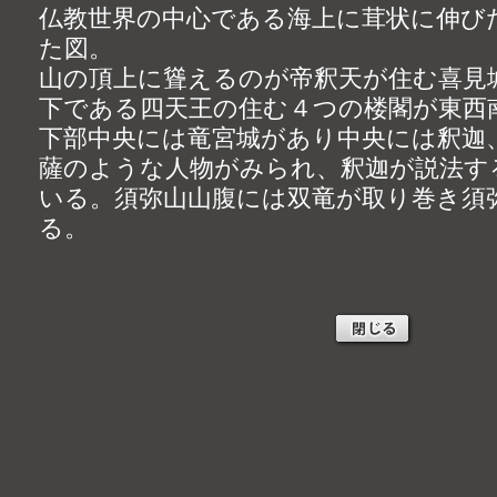
仏教世界の中心である海上に茸状に伸び
た図。
山の頂上に聳えるのが帝釈天が住む喜見
下である四天王の住む４つの楼閣が東西
下部中央には竜宮城があり中央には釈迦
薩のような人物がみられ、釈迦が説法す
いる。須弥山山腹には双竜が取り巻き須
る。