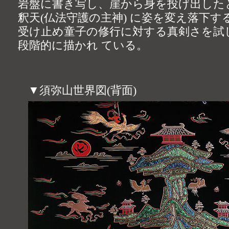
岩盤に書き写し、崖から身を投げ出した
釈天(仏法守護の主神) に姿を変え落下
受け止め童子の修行に対する真剣さを試
段階的に描かれ ている。
▼須弥山世界図(背面)