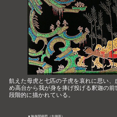
飢えた母虎と七匹の子虎を哀れに思い、
め高台から我が身を捧げ投げる釈迦の前
段階的に描かれている。
▼施身聞偈図（左側面）